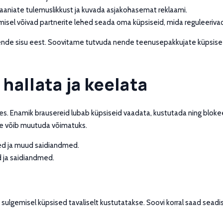
aniate tulemuslikkust ja kuvada asjakohasemat reklaami.
isel võivad partnerite lehed seada oma küpsiseid, mida reguleeriva
nende sisu eest. Soovitame tutvuda nende teenusepakkujate küpsise- 
hallata ja keelata
etes. Enamik brausereid lubab küpsiseid vaadata, kustutada ning blokee
ne võib muutuda võimatuks.
ed ja muud saidiandmed.
d ja saidiandmed.
e sulgemisel küpsised tavaliselt kustutatakse. Soovi korral saad sead