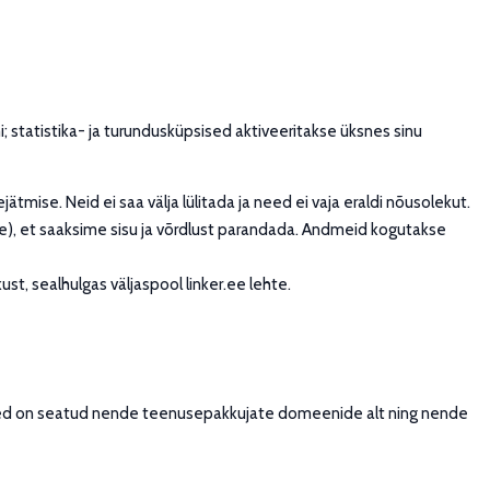
i; statistika- ja turundusküpsised aktiveeritakse üksnes sinu
tmise. Neid ei saa välja lülitada ja need ei vaja eraldi nõusolekut.
kse), et saaksime sisu ja võrdlust parandada. Andmeid kogutakse
, sealhulgas väljaspool linker.ee lehte.
sed on seatud nende teenusepakkujate domeenide alt ning nende