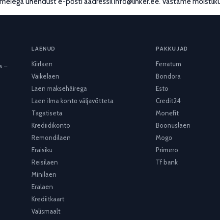
ta meiega ühendust e-posti aadressil
info@linker.ee
. Vastame mõistlik
LAENUD
PAKKUJAD
Kiirlaen
Ferratum
s –
Väikelaen
Bondora
Laen maksehäirega
Esto
Laen ilma konto väljavõtteta
Credit24
Tagatiseta
Monefit
Krediidikonto
Boonuslaen
Remondilaen
Mogo
Eraisiku
Primero
Reisilaen
Tf bank
Minilaen
Eralaen
Krediitkaart
Valismaalt