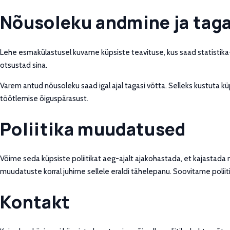
Nõusoleku andmine ja tag
Lehe esmakülastusel kuvame küpsiste teavituse, kus saad statistika-
otsustad sina.
Varem antud nõusoleku saad igal ajal tagasi võtta. Selleks kustuta
töötlemise õiguspärasust.
Poliitika muudatused
Võime seda küpsiste poliitikat aeg-ajalt ajakohastada, et kajastada 
muudatuste korral juhime sellele eraldi tähelepanu. Soovitame poliit
Kontakt