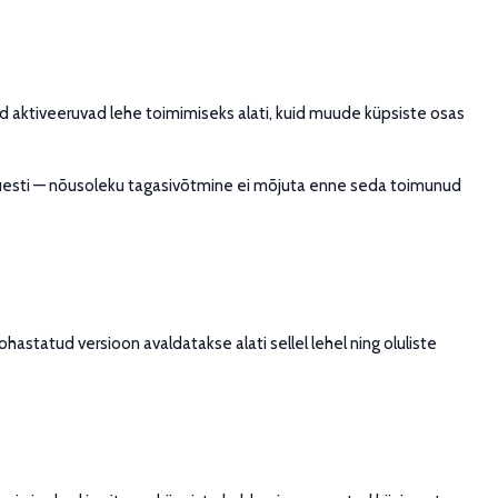
d aktiveeruvad lehe toimimiseks alati, kuid muude küpsiste osas
 uuesti — nõusoleku tagasivõtmine ei mõjuta enne seda toimunud
astatud versioon avaldatakse alati sellel lehel ning oluliste