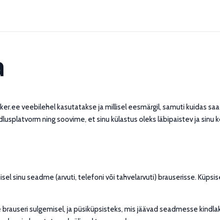
a
linker.ee veebilehel kasutatakse ja millisel eesmärgil, samuti kuidas 
usplatvorm ning soovime, et sinu külastus oleks läbipaistev ja sinu k
amisel sinu seadme (arvuti, telefoni või tahvelarvuti) brauserisse. Kü
rauseri sulgemisel, ja püsiküpsisteks, mis jäävad seadmesse kindlaks 