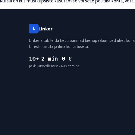
Kui sul on küsimusi küpsiste kasutamise või selle poliitika kohta, võ
Linker
L
Linker aitab leida Eesti parimad laenupakkumised ühes koha
kiiresti, tasuta ja ilma kohustuseta.
10+
2 min
0 €
pakkujat
võrdlemiseks
kasutamine