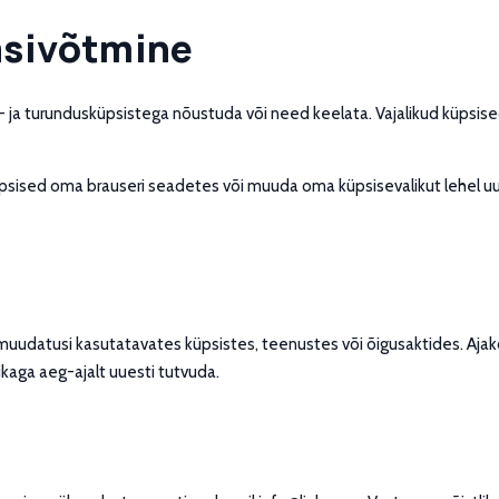
asivõtmine
 ja turundusküpsistega nõustuda või need keelata. Vajalikud küpsise
 küpsised oma brauseri seadetes või muuda oma küpsisevalikut lehel
muudatusi kasutatavates küpsistes, teenustes või õigusaktides. Ajakoh
ikaga aeg-ajalt uuesti tutvuda.