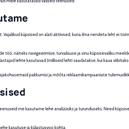
eavad meie kasutatavad välised teenused.
sutame
 Vajalikud küpsised on alati aktiivsed, kuna ilma nendeta leht ei toim
 töö, näiteks navigeerimise, turvalisuse ja sinu küpsisevaliku meeldejä
lastajad lehte kasutavad (milliseid lehti vaadatakse, kui kaua viibita
jakohasemaid pakkumisi ja mõõta reklaamikampaaniate tulemuslikkust
sised
teenuseid me kasutame lehe analüüsiks ja turunduseks. Need küpsi
ehe kasutuse ja külastusvoo kohta.