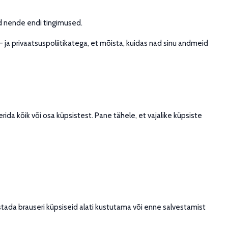
d nende endi tingimused.
ja privaatsuspoliitikatega, et mõista, kuidas nad sinu andmeid
rida kõik või osa küpsistest. Pane tähele, et vajalike küpsiste
istada brauseri küpsiseid alati kustutama või enne salvestamist