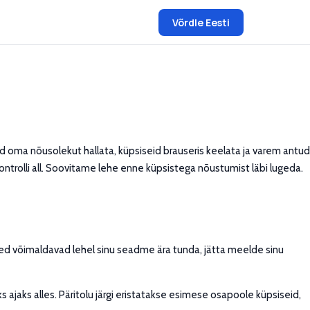
Võrdle Eesti
saad oma nõusolekut hallata, küpsiseid brauseris keelata ja varem antud
ontrolli all. Soovitame lehe enne küpsistega nõustumist läbi lugeda.
psised võimaldavad lehel sinu seadme ära tunda, jätta meelde sinu
ajaks alles. Päritolu järgi eristatakse esimese osapoole küpsiseid,