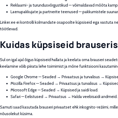
Reklaami- ja turundusvõrgustikud — võimaldavad mõõta kampa
Laenupakkujate ja partnerite teenused — pakkumistele suunam
Linker.ee ei kontrolli kolmandate osapoolte küpsiseid ega vastuta 
töötlevad.
Kuidas küpsiseid brauseris 
Sul on igal ajal õigus küpsiseid hallata ja keelata oma brauseri sead
keelamine võib piirata lehe toimimist ja mõne funktsiooni kasutami
Google Chrome — Seaded → Privaatsus ja turvalisus → Küpsis
Mozilla Firefox — Seaded → Privaatsus ja turvalisus → Küpsise
Microsoft Edge — Seaded → Küpsised ja saidi load.
Safari — Eelistused → Privaatsus → Halda veebisaidi andmeid.
Samuti saad kasutada brauseri privaatset ehk inkognito-režiimi, mill
nõusolekut küsima.