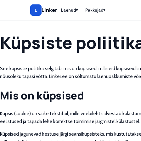
Linker
L
Laenud
Pakkujad
▾
▾
Küpsiste poliitik
See küpsiste poliitika selgitab, mis on küpsised, milliseid küpsiseid 
nõusoleku tagasi võtta. Linker.ee on sõltumatu laenupakkumiste võrdl
Mis on küpsised
Küpsis (cookie) on väike tekstifail, mille veebileht salvestab külast
eelistused ja tagada lehe korrektse toimimise järgmistel külastustel.
Küpsised jagunevad kestuse järgi seansiküpsisteks, mis kustutatakse b