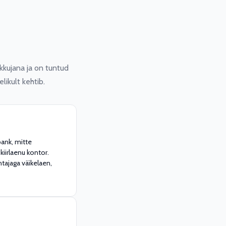
kkujana ja on tuntud
ikult kehtib.
pank, mitte
kiirlaenu kontor.
ajaga väikelaen,