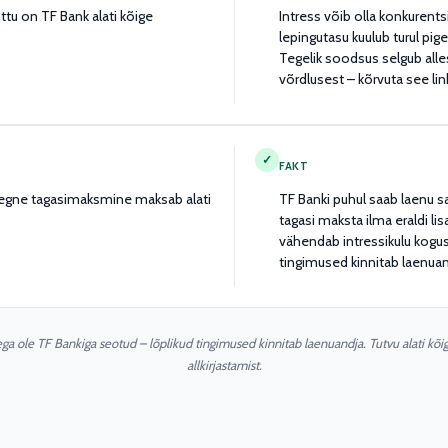
ttu on TF Bank alati kõige
Intress võib olla konkurents
lepingutasu kuulub turul pi
Tegelik soodsus selgub alle
võrdlusest – kõrvuta see lin
✓
FAKT
egne tagasimaksmine maksab alati
TF Banki puhul saab laenu s
tagasi maksta ilma eraldi li
vähendab intressikulu kog
tingimused kinnitab laenuan
ega ole TF Bankiga seotud – lõplikud tingimused kinnitab laenuandja. Tutvu alati kõ
allkirjastamist.