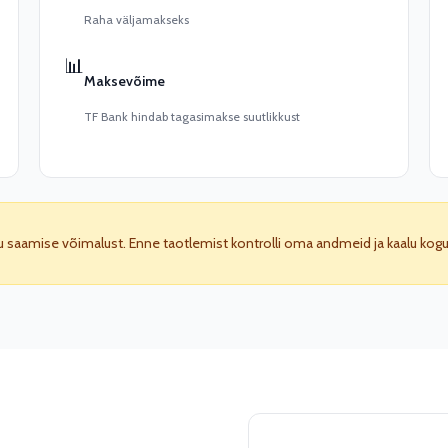
Raha väljamakseks
📊
Maksevõime
TF Bank hindab tagasimakse suutlikkust
saamise võimalust. Enne taotlemist kontrolli oma andmeid ja kaalu koguku