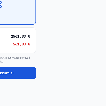
€
2561,83
€
561,83
€
e KKM ja kuumakse sõltuvad
ist.
akkumisi