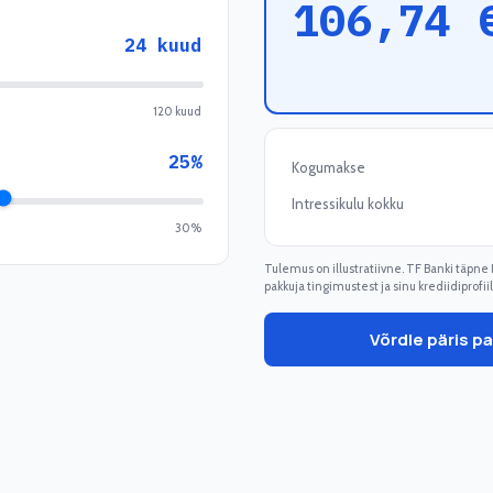
106,74
24
kuud
120 kuud
25
%
Kogumakse
Intressikulu kokku
30%
Tulemus on illustratiivne. TF Banki täpn
pakkuja tingimustest ja sinu krediidiprofiil
Võrdle päris p