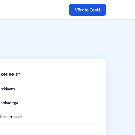
Võrdle Eesti
nker.ee-s?
 reklaam
 pankadega
ult kuumakse