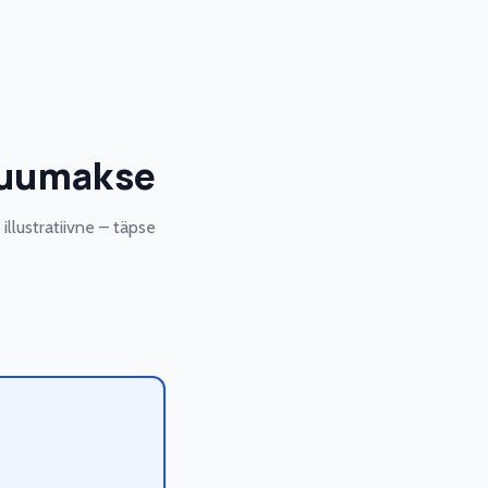
 kuumakse
llustratiivne – täpse