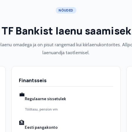
NÕUDED
 TF Bankist laenu saamisek
aenu omadega ja on pisut rangemad kui kiirlaenukontorites. Allpo
laenuandja taotlemisel.
Finantsseis
💼
Regulaarne sissetulek
Töötasu, pension vm
🏦
Eesti pangakonto