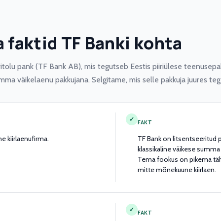
 faktid TF Banki kohta
itolu pank (TF Bank AB), mis tegutseb Eestis piiriülese teenusepa
a väikelaenu pakkujana. Selgitame, mis selle pakkuja juures tegel
✓
FAKT
e kiirlaenufirma.
TF Bank on litsentseeritud 
klassikaline väikese summa 
Tema fookus on pikema täht
mitte mõnekuune kiirlaen.
✓
FAKT