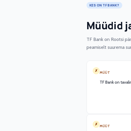
KES ON TF BANK?
Müüdid ja
TF Bank on Rootsi pär
peamiselt suurema summ
✗
MÜÜT
TF Bank on tavalin
✗
MÜÜT