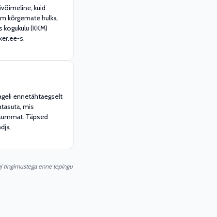
ivõimeline, kuid
gem kõrgemate hulka.
s kogukulu (KKM)
ker.ee-s.
ageli ennetähtaegselt
satasuta, mis
usummat. Täpsed
dja.
igi tingimustega enne lepingu