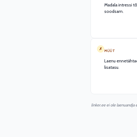
Madala intressi tõ
soodsam.
✗
MÜÜT
Laenu ennetähta
lisatasu.
linker.ee ei ole laenuandja 