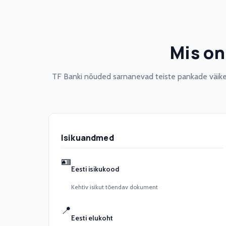
Mis on
TF Banki nõuded sarnanevad teiste pankade väikel
Isikuandmed
🪪
Eesti isikukood
Kehtiv isikut tõendav dokument
📍
Eesti elukoht