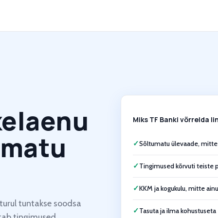
kelaenu
Miks TF Banki võrrelda li
umatu
✓
Sõltumatu ülevaade, mitte
✓
Tingimused kõrvuti teiste
✓
KKM ja kogukulu, mitte ain
turul tuntakse soodsa
✓
Tasuta ja ilma kohustuseta
atab tingimused