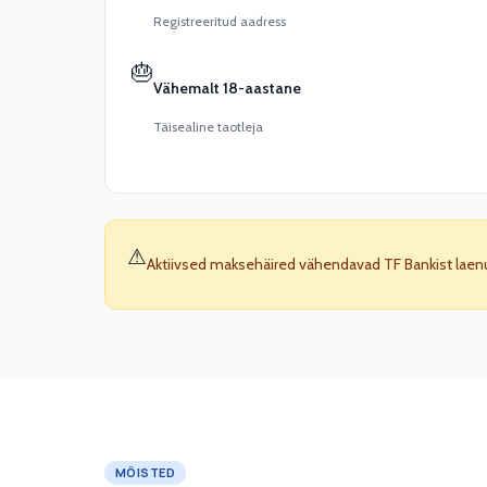
Registreeritud aadress
🎂
Vähemalt 18-aastane
Täisealine taotleja
⚠
Aktiivsed maksehäired vähendavad TF Bankist laenu 
MÕISTED