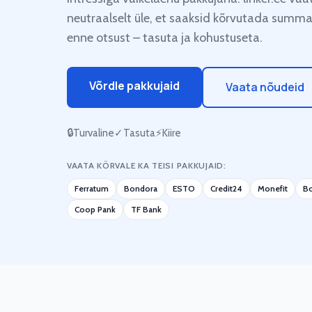
neutraalselt üle, et saaksid kõrvutada summa
enne otsust – tasuta ja kohustuseta.
Võrdle pakkujaid
Vaata nõudeid
🔒
Turvaline
✓
Tasuta
⚡
Kiire
VAATA KÕRVALE KA TEISI PAKKUJAID:
Ferratum
Bondora
ESTO
Credit24
Monefit
B
Coop Pank
TF Bank