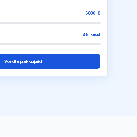
5000
€
36
kuud
Võrdle pakkujaid