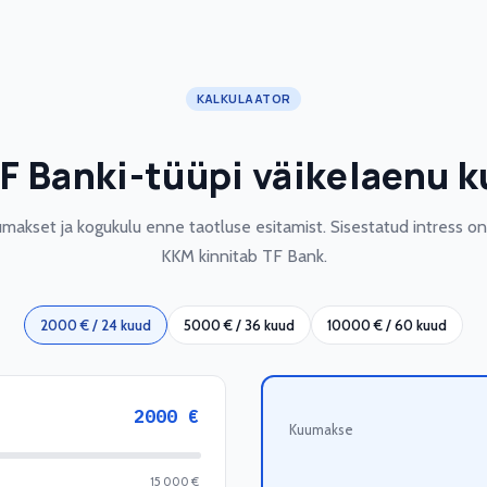
KALKULAATOR
F Banki-tüüpi väikelaenu
makset ja kogukulu enne taotluse esitamist. Sisestatud intress on i
KKM kinnitab TF Bank.
2000 € / 24 kuud
5000 € / 36 kuud
10000 € / 60 kuud
2000
€
Kuumakse
15 000 €