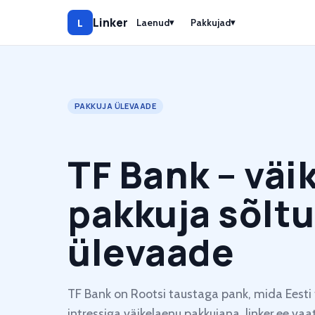
Linker
L
Laenud
Pakkujad
▾
▾
PAKKUJA ÜLEVAADE
TF Bank – väi
pakkuja sõlt
ülevaade
TF Bank on Rootsi taustaga pank, mida Eesti 
intressiga väikelaenu pakkujana. linker.ee va