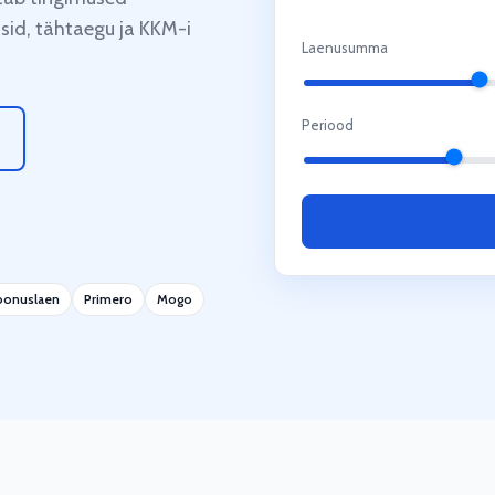
sid, tähtaegu ja KKM-i
Laenusumma
Periood
oonuslaen
Primero
Mogo