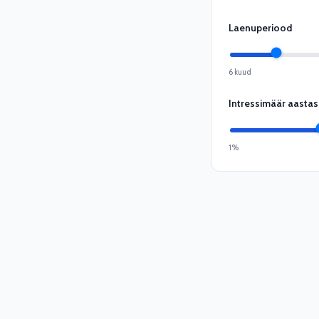
Laenuperiood
6 kuud
Intressimäär aastas
1%