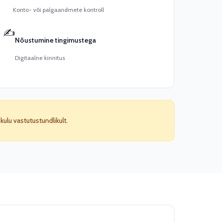
Konto- või palgaandmete kontroll
✍️
Nõustumine tingimustega
Digitaalne kinnitus
lu vastutustundlikult.