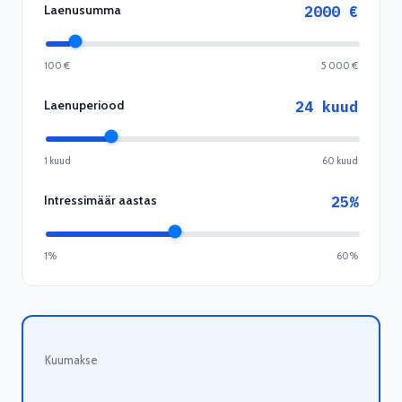
Laenusumma
2000
€
100 €
5 000 €
Laenuperiood
24
kuud
1 kuud
60 kuud
Intressimäär aastas
25
%
1%
60%
Kuumakse