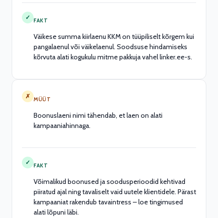
✓
FAKT
Väikese summa kiirlaenu KKM on tüüpiliselt kõrgem kui
pangalaenul või väikelaenul. Soodsuse hindamiseks
kõrvuta alati kogukulu mitme pakkuja vahel linker.ee-s.
✗
MÜÜT
Boonuslaeni nimi tähendab, et laen on alati
kampaaniahinnaga.
✓
FAKT
Võimalikud boonused ja soodusperioodid kehtivad
piiratud ajal ning tavaliselt vaid uutele klientidele. Pärast
kampaaniat rakendub tavaintress – loe tingimused
alati lõpuni läbi.