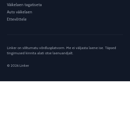
Väikelaen tagatiseta
Auto väikelaen
Ettevõttele
Linker on sõltumatu võrdlusplatvorm. Me ei väljasta laene ise. Täpsed
tingimused kinnita alati otse laenuandjalt.
© 2026 Linker