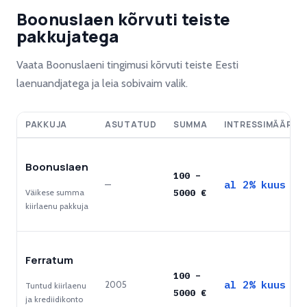
Boonuslaen kõrvuti teiste
pakkujatega
Vaata Boonuslaeni tingimusi kõrvuti teiste Eesti
laenuandjatega ja leia sobivaim valik.
PAKKUJA
ASUTATUD
SUMMA
INTRESSIMÄÄR
Boonuslaen
100
–
al 2% kuus
—
Väikese summa
5000
€
kiirlaenu pakkuja
Ferratum
100
–
al 2% kuus
2005
Tuntud kiirlaenu
5000
€
ja krediidikonto