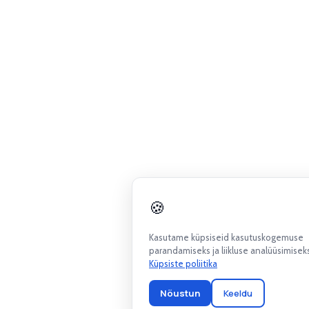
🍪
Kasutame küpsiseid kasutuskogemuse
parandamiseks ja liikluse analüüsimisek
Küpsiste poliitika
Nõustun
Keeldu