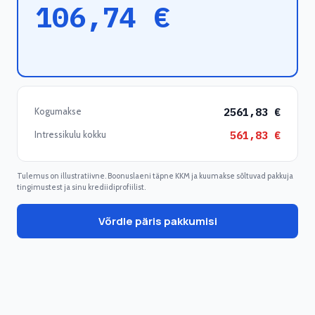
106,74
€
Kogumakse
2561,83
€
Intressikulu kokku
561,83
€
Tulemus on illustratiivne. Boonuslaeni täpne KKM ja kuumakse sõltuvad pakkuja
tingimustest ja sinu krediidiprofiilist.
Võrdle päris pakkumisi