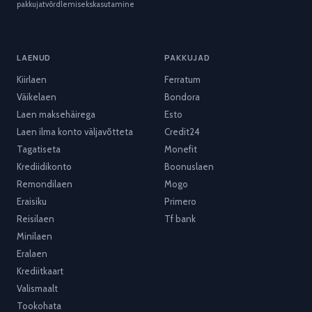
pakkujat
võrdlemiseks
kasutamine
LAENUD
PAKKUJAD
Kiirlaen
Ferratum
Väikelaen
Bondora
Laen maksehäirega
Esto
Laen ilma konto väljavõtteta
Credit24
Tagatiseta
Monefit
Krediidikonto
Boonuslaen
Remondilaen
Mogo
Eraisiku
Primero
Reisilaen
Tf bank
Minilaen
Eralaen
Krediitkaart
Valismaalt
Tookohata