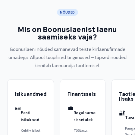
NÕUDED
Mis on Boonuslaenist laenu
saamiseks vaja?
Boonuslaeni nõuded sarnanevad teiste kiirlaenufirmade
omadega. Allpool tüüpilised tingimused – täpsed nõuded
kinnitab laenuandja taotlemisel.
Isikuandmed
Finantsseis
Taotl
lisaks
🪪
💼
🔐
Eesti
Regulaarne
Tuva
isikukood
sissetulek
Pangal
Kehtiv isikut
Töötasu,
Smart