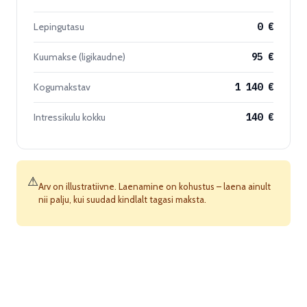
Lepingutasu
0 €
Kuumakse (ligikaudne)
95 €
Kogumakstav
1 140 €
Intressikulu kokku
140 €
⚠
Arv on illustratiivne. Laenamine on kohustus – laena ainult
nii palju, kui suudad kindlalt tagasi maksta.