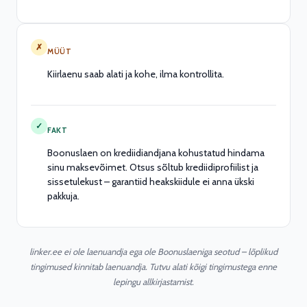
✗
MÜÜT
Kiirlaenu saab alati ja kohe, ilma kontrollita.
✓
FAKT
Boonuslaen on krediidiandjana kohustatud hindama
sinu maksevõimet. Otsus sõltub krediidiprofiilist ja
sissetulekust – garantiid heakskiidule ei anna ükski
pakkuja.
linker.ee ei ole laenuandja ega ole Boonuslaeniga seotud – lõplikud
tingimused kinnitab laenuandja. Tutvu alati kõigi tingimustega enne
lepingu allkirjastamist.