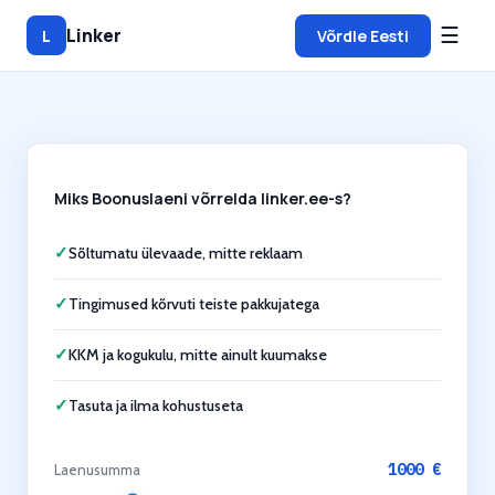
☰
Linker
L
Võrdle Eesti
Miks Boonuslaeni võrrelda linker.ee-s?
✓
Sõltumatu ülevaade, mitte reklaam
✓
Tingimused kõrvuti teiste pakkujatega
✓
KKM ja kogukulu, mitte ainult kuumakse
✓
Tasuta ja ilma kohustuseta
1000
€
Laenusumma