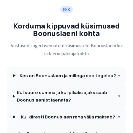
KKK
Korduma kippuvad küsimused
Boonuslaeni kohta
Vastused sagedasematele küsimustele Boonuslaeni kui
kiirlaenu pakkuja kohta.
Kes on Boonuslaen ja millega see tegeleb?
▾
Kui suure summa ja kui pikaks ajaks saab
▾
Boonuslaenist laenata?
Kui kiiresti Boonuslaen raha välja maksab?
▾