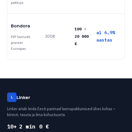
pakkuja
Bondora
100
–
al 6,9%
2008
20 000
P2P laenude
aastas
pioneer
€
Euroopas
Linker
L
Linker aitab leida Eesti parimad laenupakkumised ühes kohas –
kiiresti, tasuta ja ilma kohustuseta.
10+
2 min
0 €