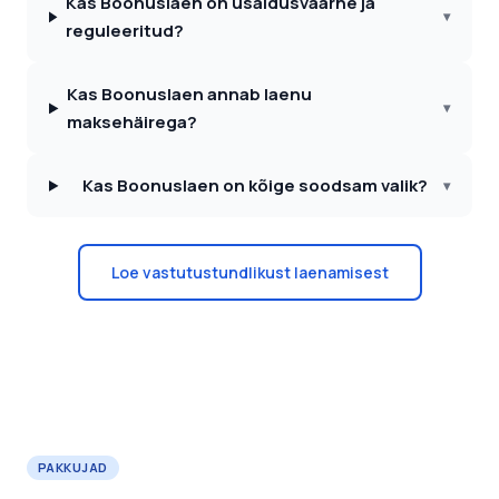
Kas Boonuslaen on usaldusväärne ja
▾
reguleeritud?
Kas Boonuslaen annab laenu
▾
maksehäirega?
Kas Boonuslaen on kõige soodsam valik?
▾
Loe vastutustundlikust laenamisest
PAKKUJAD