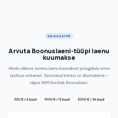
KALKULAATOR
Arvuta Boonuslaeni-tüüpi laenu
kuumakse
Hinda väikese summa laenu kuumakset ja kogukulu enne
taotluse esitamist. Sisestatud intress on illustratiivne –
täpse KKM kinnitab Boonuslaen.
300 € / 6 kuud
1000 € / 12 kuud
3000 € / 36 kuud