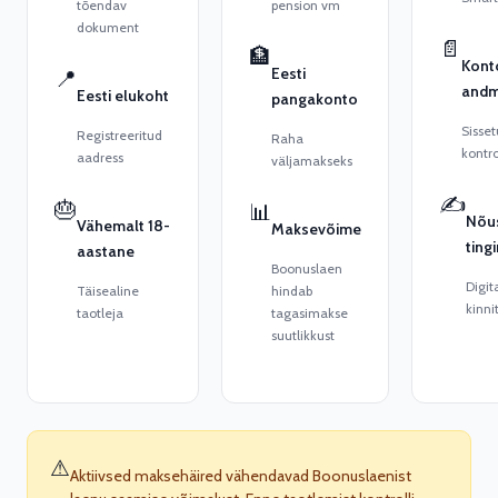
tõendav
pension vm
dokument
📄
🏦
Kont
Eesti
📍
and
Eesti elukoht
pangakonto
Sisse
Registreeritud
Raha
kontro
aadress
väljamakseks
✍️
🎂
📊
Nõu
Vähemalt 18-
Maksevõime
ting
aastane
Boonuslaen
Digit
Täisealine
hindab
kinni
taotleja
tagasimakse
suutlikkust
⚠
Aktiivsed maksehäired vähendavad Boonuslaenist