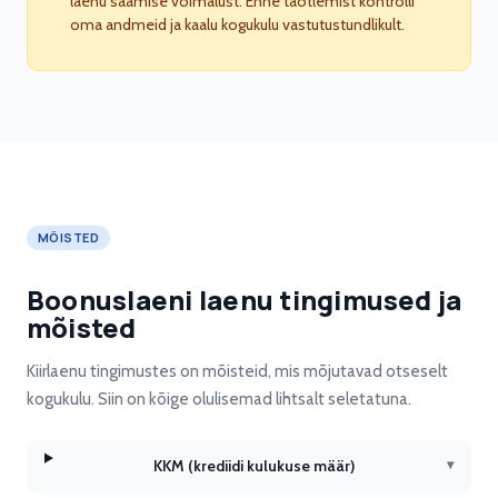
laenu saamise võimalust. Enne taotlemist kontrolli
oma andmeid ja kaalu kogukulu vastutustundlikult.
MÕISTED
Boonuslaeni laenu tingimused ja
mõisted
Kiirlaenu tingimustes on mõisteid, mis mõjutavad otseselt
kogukulu. Siin on kõige olulisemad lihtsalt seletatuna.
KKM (krediidi kulukuse määr)
▾