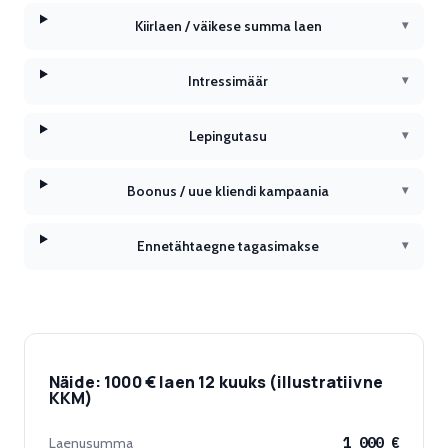
Kiirlaen / väikese summa laen
▾
Intressimäär
▾
Lepingutasu
▾
Boonus / uue kliendi kampaania
▾
Ennetähtaegne tagasimakse
▾
Näide: 1000 € laen 12 kuuks (illustratiivne
KKM)
Laenusumma
1 000 €