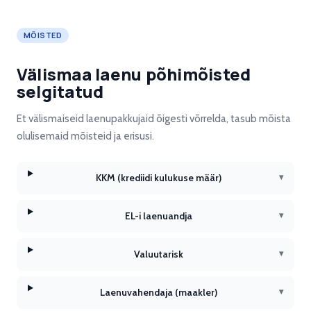
MÕISTED
Välismaa laenu põhimõisted
selgitatud
Et välismaiseid laenupakkujaid õigesti võrrelda, tasub mõista
olulisemaid mõisteid ja erisusi.
KKM (krediidi kulukuse määr)
▾
EL-i laenuandja
▾
Valuutarisk
▾
Laenuvahendaja (maakler)
▾