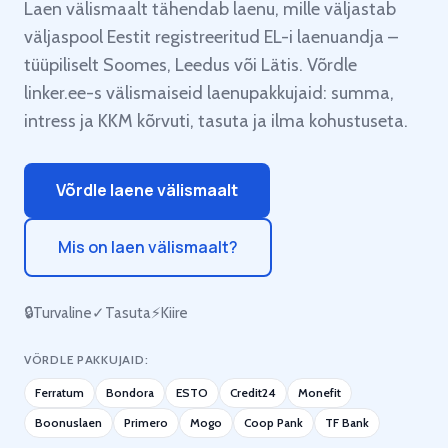
Laen välismaalt tähendab laenu, mille väljastab
väljaspool Eestit registreeritud EL-i laenuandja –
tüüpiliselt Soomes, Leedus või Lätis. Võrdle
linker.ee-s välismaiseid laenupakkujaid: summa,
intress ja KKM kõrvuti, tasuta ja ilma kohustuseta.
Võrdle laene välismaalt
Mis on laen välismaalt?
🔒
Turvaline
✓
Tasuta
⚡
Kiire
VÕRDLE PAKKUJAID:
Ferratum
Bondora
ESTO
Credit24
Monefit
Boonuslaen
Primero
Mogo
Coop Pank
TF Bank