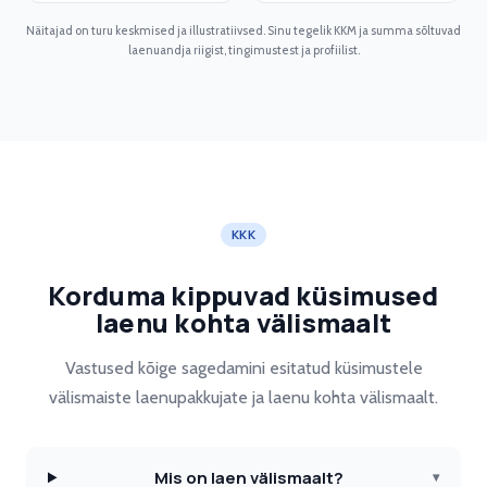
Näitajad on turu keskmised ja illustratiivsed. Sinu tegelik KKM ja summa sõltuvad
laenuandja riigist, tingimustest ja profiilist.
KKK
Korduma kippuvad küsimused
laenu kohta välismaalt
Vastused kõige sagedamini esitatud küsimustele
välismaiste laenupakkujate ja laenu kohta välismaalt.
Mis on laen välismaalt?
▾