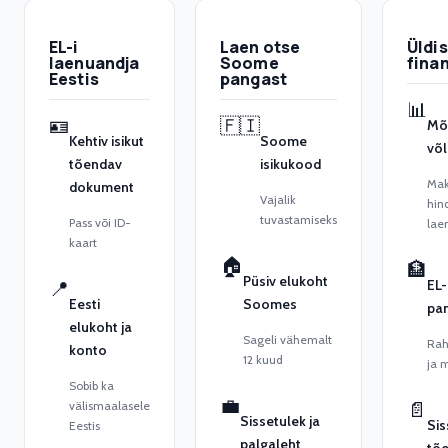
EL-i
Laen otse
Üldi
laenuandja
Soome
fina
Eestis
pangast
📊
🪪
🇫🇮
Mõi
Kehtiv isikut
Soome
võ
tõendav
isikukood
Mak
dokument
Vajalik
hin
tuvastamiseks
Pass või ID-
lae
kaart
🏠
🏦
Püsiv elukoht
EL-
📍
Eesti
Soomes
pa
elukoht ja
Sageli vähemalt
Rah
konto
12 kuud
ja 
Sobib ka
💼
välismaalasele
📄
Sissetulek ja
Sis
Eestis
palgaleht