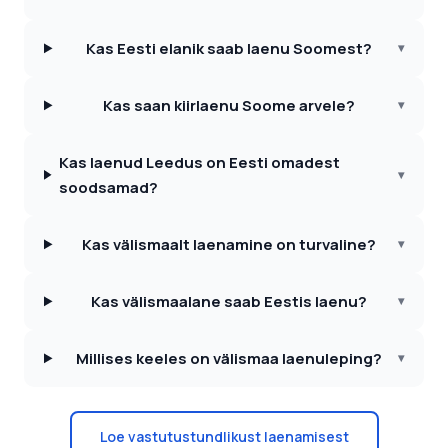
Kas Eesti elanik saab laenu Soomest?
▾
Kas saan kiirlaenu Soome arvele?
▾
Kas laenud Leedus on Eesti omadest
▾
soodsamad?
Kas välismaalt laenamine on turvaline?
▾
Kas välismaalane saab Eestis laenu?
▾
Millises keeles on välismaa laenuleping?
▾
Loe vastutustundlikust laenamisest