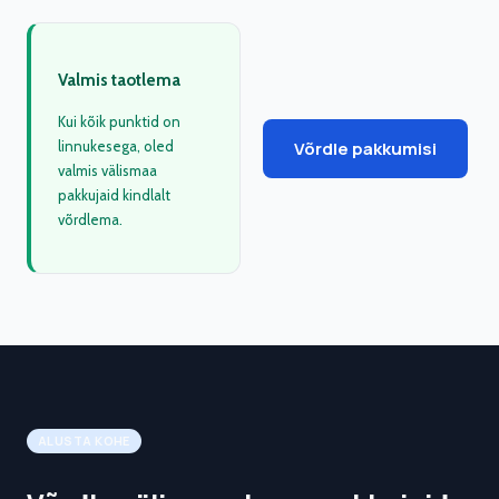
Valmis taotlema
Kui kõik punktid on
Võrdle pakkumisi
linnukesega, oled
valmis välismaa
pakkujaid kindlalt
võrdlema.
ALUSTA KOHE