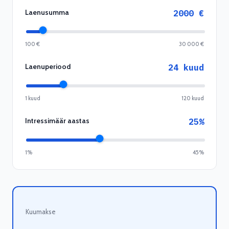
Laenusumma
2000
€
100 €
30 000 €
Laenuperiood
24
kuud
1 kuud
120 kuud
Intressimäär aastas
25
%
1%
45%
Kuumakse