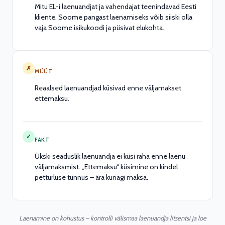
Mitu EL-i laenuandjat ja vahendajat teenindavad Eesti
kliente. Soome pangast laenamiseks võib siiski olla
vaja Soome isikukoodi ja püsivat elukohta.
✗
MÜÜT
Reaalsed laenuandjad küsivad enne väljamakset
ettemaksu.
✓
FAKT
Ükski seaduslik laenuandja ei küsi raha enne laenu
väljamaksmist. „Ettemaksu“ küsimine on kindel
petturluse tunnus – ära kunagi maksa.
Laenamine on kohustus – kontrolli välismaa laenuandja litsentsi ja loe