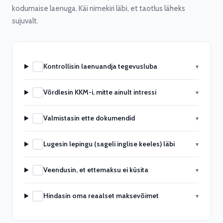
kodumaise laenuga. Käi nimekiri läbi, et taotlus läheks
sujuvalt.
Kontrollisin laenuandja tegevusluba
▾
Võrdlesin KKM-i, mitte ainult intressi
▾
Valmistasin ette dokumendid
▾
Lugesin lepingu (sageli inglise keeles) läbi
▾
Veendusin, et ettemaksu ei küsita
▾
Hindasin oma reaalset maksevõimet
▾