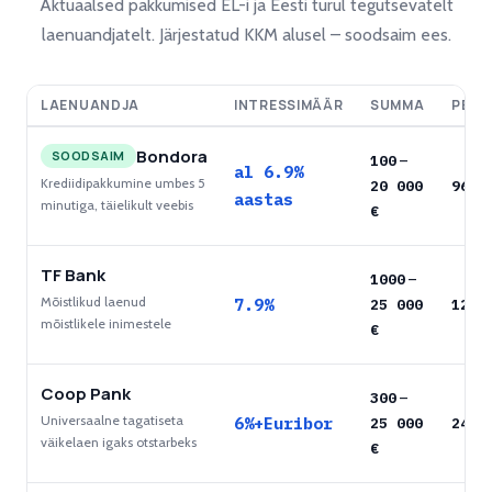
Aktuaalsed pakkumised EL-i ja Eesti turul tegutsevatelt
laenuandjatelt. Järjestatud KKM alusel – soodsaim ees.
LAENUANDJA
INTRESSIMÄÄR
SUMMA
PERI
Bondora
SOODSAIM
100
–
al 6.9%
Krediidipakkumine umbes 5
20 000
96
ku
aastas
minutiga, täielikult veebis
€
TF Bank
1000
–
Mõistlikud laenud
7.9%
25 000
120
k
mõistlikele inimestele
€
Coop Pank
300
–
Universaalne tagatiseta
6%+Euribor
25 000
240
k
väikelaen igaks otstarbeks
€