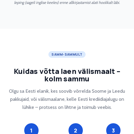
leping (sageli inglise keeles) enne allkirjastamist alati hoolikalt läbi.
SAMM-SAMMULT
Kuidas võtta laen välismaalt –
kolm sammu
Olgu sa Eesti elanik, kes soovib võrrelda Soome ja Leedu
pakkujaid, või välismaalane, kelle Eesti krediidiajalugu on
lühike – protsess on lihtne ja toimub veebis.
1
2
3