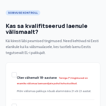
SOBIVUSE KONTROLL
Kas sa kvalifitseerud laenule
välismaalt?
Käi kiiresti läbi peamised tingimused. Need kehtivad nii Eesti
elanikule kui ka välismaalasele, kes taotleb laenu Eestis
tegutsevalt EL-i pakkujalt.
Olen vähemalt 18-aastane
Tärniga (*) tingimused on
enamiku välismaa laenuandjate puhul kohustuslikud.
Mõni välismaa pakkuja nõuab alammäära 21 või 23 aastat.