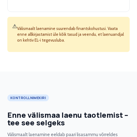
⚠
Välismaalt laenamine suurendab finantskohustusi. Vaata
enne allkirjastamist üle kõik tasud ja veendu, et laenuandjal
on kehtiv EL-i tegevusluba.
KONTROLLNIMEKIRI
Enne välismaa laenu taotlemist –
tee see selgeks
Välismaalt laenamine eeldab paari lisasammu võrreldes