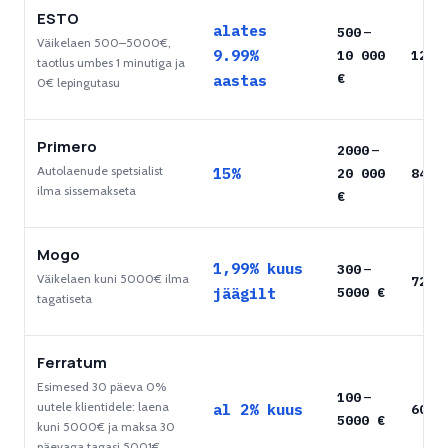
ESTO
alates
500
–
Väikelaen 500–5000€,
9.99%
10 000
120
k
taotlus umbes 1 minutiga ja
€
aastas
0€ lepingutasu
Primero
2000
–
Autolaenude spetsialist
15%
20 000
84
ku
ilma sissemakseta
€
Mogo
1,99% kuus
300
–
Väikelaen kuni 5000€ ilma
72
ku
jäägilt
5000
€
tagatiseta
Ferratum
Esimesed 30 päeva 0%
100
–
uutele klientidele: laena
al 2% kuus
60
ku
5000
€
kuni 5000€ ja maksa 30
päevaga tagasi 5001€