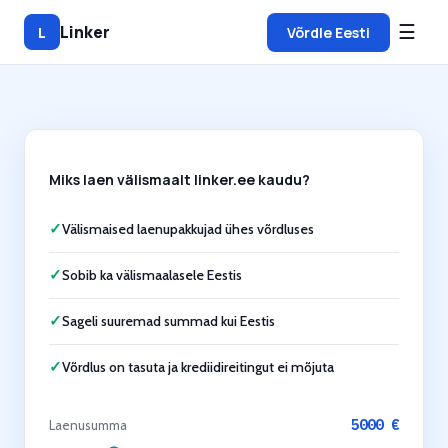
☰
Linker
L
Võrdle Eesti
Miks laen välismaalt linker.ee kaudu?
✓
Välismaised laenupakkujad ühes võrdluses
✓
Sobib ka välismaalasele Eestis
✓
Sageli suuremad summad kui Eestis
✓
Võrdlus on tasuta ja krediidireitingut ei mõjuta
5000
€
Laenusumma