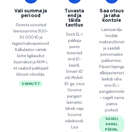
Vali summa ja
Tuvasta
Saa otsus
periood
end ja
ja raha
täida
kontole
taotlus
Sisesta soovitud
Laenuandja
laenusumma (100–
Eesti EL-i
hindab
30 000 €) ja
pakkuja
maksevõimet
tagasimakseperiood.
juures
ja saadab
Kalkulaator näitab
tuvastad
personaalse
kohe ligikaudse
end ID-
pakkumise.
kuumakse ja KKM-i,
kaardi,
Pärast lepingu
et saaksid pakkujaid
Smart-ID
allkirjastamist
kõrvuti võrrelda.
või Mobiil-
laekub raha
ID-ga; otse
2 MINUTIT
sinu EL-i
Soome
pangakontole
pangast
– sageli sama
laenates
päeva
läheb vaja
jooksul.
Soome
SAGELI
isikukoodi.
SAMAL
Lisa
PÄEVAL