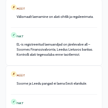
✗
MÜÜT
Välismaalt laenamine on alati ohtlik ja reguleerimata.
✓
FAKT
EL-is registreeritud laenuandjad on järelevalve all –
Soomes Finanssivalvonta, Leedus Lietuvos bankas.
Kontrolli alati tegevusluba enne taotlemist.
✗
MÜÜT
Soome ja Leedu pangad ei laena Eesti elanikule.
✓
FAKT