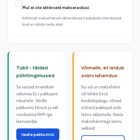
Mul ei ole aktiivseid makseraskusi
Kehtivad maksehäired vähendavad heakskiidu tõenäosust,
kuid ei välista seda alati.
Tubli – täidad
Võimalik, et leidub
põhitingimused
sobiv lahendus
Sa vastad enamikule
Kui sul on maksehäire
välismaa EL-i pakkujate
või lühike Eesti
nõuetele. Võrdle
krediidiajalugu, võivad
pakkumisi kõrvuti ja vali
mõned pakkujad siiski
soodsaima KKM-iga
laenu väljastada. Vaata
laenuandja.
maksehäiretega laenu
valikuid.
Vaata pakkumisi