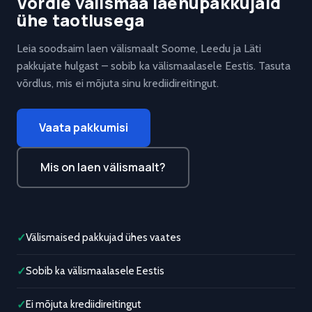
Võrdle välismaa laenupakkujaid
ühe taotlusega
Leia soodsaim laen välismaalt Soome, Leedu ja Läti
pakkujate hulgast – sobib ka välismaalasele Eestis. Tasuta
võrdlus, mis ei mõjuta sinu krediidireitingut.
Vaata pakkumisi
Mis on laen välismaalt?
✓
Välismaised pakkujad ühes vaates
✓
Sobib ka välismaalasele Eestis
✓
Ei mõjuta krediidireitingut