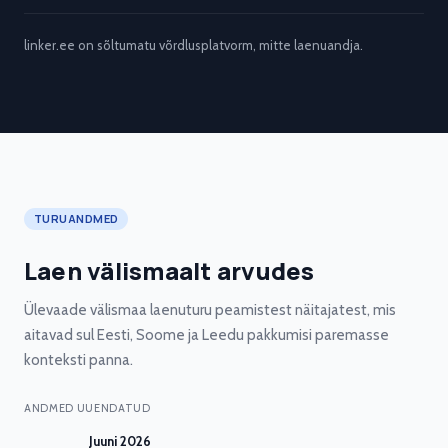
linker.ee on sõltumatu võrdlusplatvorm, mitte laenuandja.
TURUANDMED
Laen välismaalt arvudes
Ülevaade välismaa laenuturu peamistest näitajatest, mis
aitavad sul Eesti, Soome ja Leedu pakkumisi paremasse
konteksti panna.
ANDMED UUENDATUD
Juuni 2026