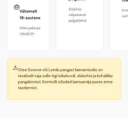
tõ
🎂
Soomes
Eri
Vähemalt
väljastatud
sum
18-aastane
palgatõend
Mõni pakkuja
nõuab 21+
⚠
Otse Soome või Leedu pangast laenamiseks on
tavaliselt vaja selle riigi isikukoodi, elukohta ja kohalikku
pangakontot. Kontrolli nõuded laenuandja juures enne
taotlemist.