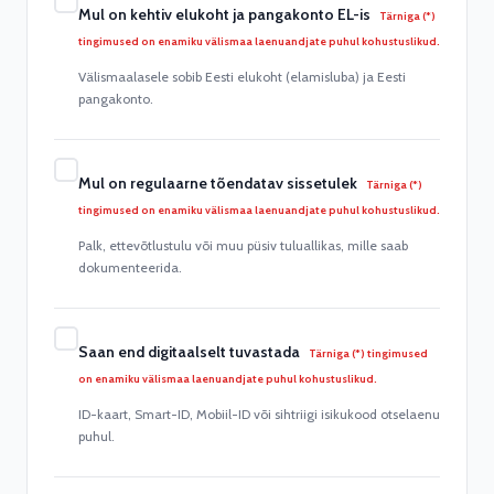
Mul on kehtiv elukoht ja pangakonto EL-is
Tärniga (*)
tingimused on enamiku välismaa laenuandjate puhul kohustuslikud.
Välismaalasele sobib Eesti elukoht (elamisluba) ja Eesti
pangakonto.
Mul on regulaarne tõendatav sissetulek
Tärniga (*)
tingimused on enamiku välismaa laenuandjate puhul kohustuslikud.
Palk, ettevõtlustulu või muu püsiv tuluallikas, mille saab
dokumenteerida.
Saan end digitaalselt tuvastada
Tärniga (*) tingimused
on enamiku välismaa laenuandjate puhul kohustuslikud.
ID-kaart, Smart-ID, Mobiil-ID või sihtriigi isikukood otselaenu
puhul.