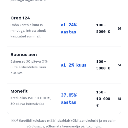
Credit24
al 24%
Raha kontole kuni 15
100
–
60
ku
minutiga, intress ainult
aastas
5000
€
kasutatud summalt
Boonuslaen
Esimesed 30 päeva 0%
100
–
al 2% kuus
60
ku
uutele klientidele, kuni
5000
€
5000€
Monefit
150
–
37.85%
Krediidiliin 150–10 000€,
10 000
60
ku
aastas
30 päeva intressivaba
€
KKM (krediidi kulukuse määr) sisaldab kõiki laenukulusid ja on parim
võrdlusalus, sõltumata laenuandja päritoluriigist.